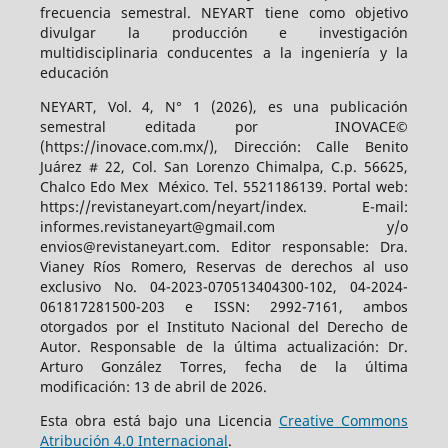
frecuencia semestral. NEYART tiene como objetivo
divulgar la producción e investigación
multidisciplinaria conducentes a la ingeniería y la
educación
NEYART, Vol. 4, N° 1 (2026), es una publicación
semestral editada por INOVACE©
(https://inovace.com.mx/), Dirección: Calle Benito
Juárez # 22, Col. San Lorenzo Chimalpa, C.p. 56625,
Chalco Edo Mex México. Tel. 5521186139. Portal web:
https://revistaneyart.com/neyart/index. E-mail:
informes.revistaneyart@gmail.com y/o
envios@revistaneyart.com. Editor responsable: Dra.
Vianey Ríos Romero, Reservas de derechos al uso
exclusivo No. 04-2023-070513404300-102, 04-2024-
061817281500-203 e ISSN: 2992-7161, ambos
otorgados por el Instituto Nacional del Derecho de
Autor. Responsable de la última actualización: Dr.
Arturo González Torres, fecha de la última
modificación: 13 de abril de 2026.
Esta obra está bajo una Licencia
Creative Commons
Atribución 4.0 Internacional
.