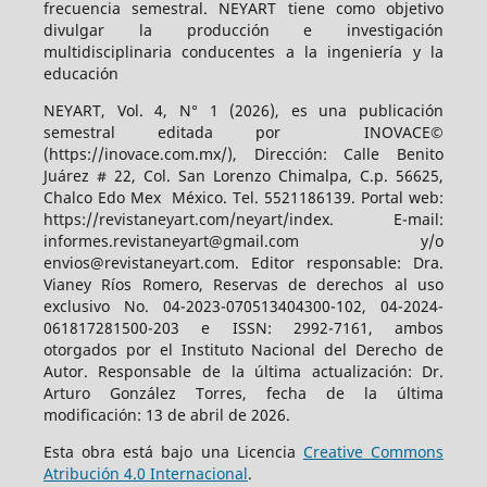
frecuencia semestral. NEYART tiene como objetivo
divulgar la producción e investigación
multidisciplinaria conducentes a la ingeniería y la
educación
NEYART, Vol. 4, N° 1 (2026), es una publicación
semestral editada por INOVACE©
(https://inovace.com.mx/), Dirección: Calle Benito
Juárez # 22, Col. San Lorenzo Chimalpa, C.p. 56625,
Chalco Edo Mex México. Tel. 5521186139. Portal web:
https://revistaneyart.com/neyart/index. E-mail:
informes.revistaneyart@gmail.com y/o
envios@revistaneyart.com. Editor responsable: Dra.
Vianey Ríos Romero, Reservas de derechos al uso
exclusivo No. 04-2023-070513404300-102, 04-2024-
061817281500-203 e ISSN: 2992-7161, ambos
otorgados por el Instituto Nacional del Derecho de
Autor. Responsable de la última actualización: Dr.
Arturo González Torres, fecha de la última
modificación: 13 de abril de 2026.
Esta obra está bajo una Licencia
Creative Commons
Atribución 4.0 Internacional
.