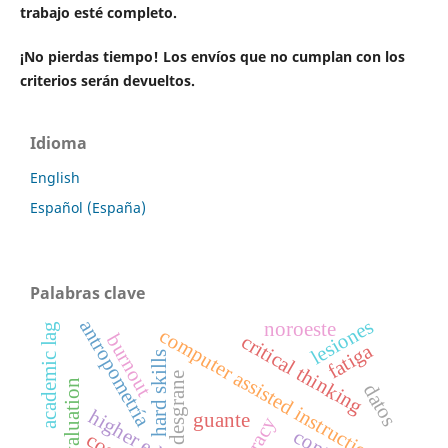
trabajo esté completo.
¡No pierdas tiempo! Los envíos que no cumplan con los
criterios serán devueltos.
Idioma
English
Español (España)
Palabras clave
lesiones
antropometría
noroeste
academic lag
computer assisted instruction
burnout
critical thinking
fatiga
hard skills
desgrane
datos
guante