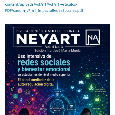
content/uploads/vol7n1/Vol7n1-Articulos-
PDF/sanum_v7_n1_ImpactoRedesSociales.pdf