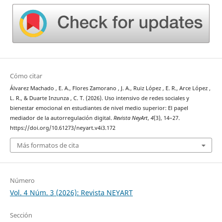
Cómo citar
Álvarez Machado , E. A., Flores Zamorano , J. A., Ruiz López , E. R., Arce López ,
L. R., & Duarte Inzunza , C. T. (2026). Uso intensivo de redes sociales y
bienestar emocional en estudiantes de nivel medio superior: El papel
mediador de la autorregulación digital.
Revista NeyArt
,
4
(3), 14–27.
https://doi.org/10.61273/neyart.v4i3.172
Más formatos de cita
Número
Vol. 4 Núm. 3 (2026): Revista NEYART
Sección