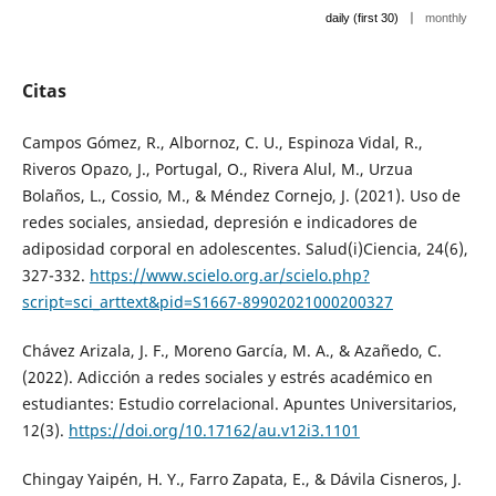
|
daily (first 30)
monthly
Citas
Campos Gómez, R., Albornoz, C. U., Espinoza Vidal, R.,
Riveros Opazo, J., Portugal, O., Rivera Alul, M., Urzua
Bolaños, L., Cossio, M., & Méndez Cornejo, J. (2021). Uso de
redes sociales, ansiedad, depresión e indicadores de
adiposidad corporal en adolescentes. Salud(i)Ciencia, 24(6),
327-332.
https://www.scielo.org.ar/scielo.php?
script=sci_arttext&pid=S1667-89902021000200327
Chávez Arizala, J. F., Moreno García, M. A., & Azañedo, C.
(2022). Adicción a redes sociales y estrés académico en
estudiantes: Estudio correlacional. Apuntes Universitarios,
12(3).
https://doi.org/10.17162/au.v12i3.1101
Chingay Yaipén, H. Y., Farro Zapata, E., & Dávila Cisneros, J.