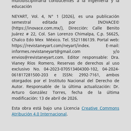
multidisciplinaria conducentes a la ingeniería y la
educación
NEYART, Vol. 4, N° 1 (2026), es una publicación
semestral editada por INOVACE©
(https://inovace.com.mx/), Dirección: Calle Benito
Juárez # 22, Col. San Lorenzo Chimalpa, C.p. 56625,
Chalco Edo Mex México. Tel. 5521186139. Portal web:
https://revistaneyart.com/neyart/index. E-mail:
informes.revistaneyart@gmail.com y/o
envios@revistaneyart.com. Editor responsable: Dra.
Vianey Ríos Romero, Reservas de derechos al uso
exclusivo No. 04-2023-070513404300-102, 04-2024-
061817281500-203 e ISSN: 2992-7161, ambos
otorgados por el Instituto Nacional del Derecho de
Autor. Responsable de la última actualización: Dr.
Arturo González Torres, fecha de la última
modificación: 13 de abril de 2026.
Esta obra está bajo una Licencia
Creative Commons
Atribución 4.0 Internacional
.