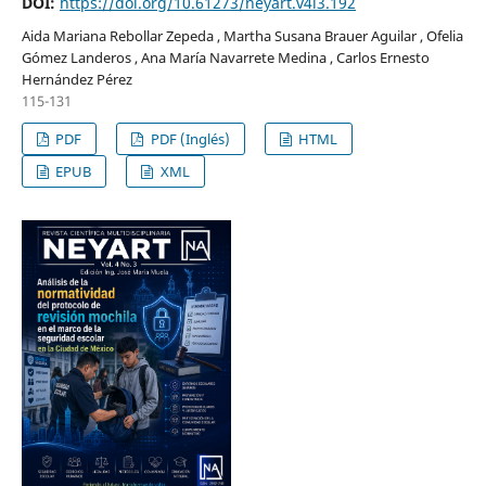
DOI:
https://doi.org/10.61273/neyart.v4i3.192
Aida Mariana Rebollar Zepeda , Martha Susana Brauer Aguilar , Ofelia
Gómez Landeros , Ana María Navarrete Medina , Carlos Ernesto
Hernández Pérez
115-131
PDF
PDF (Inglés)
HTML
EPUB
XML