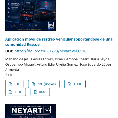
Aplicación móvil de rastreo vehicular soportándose de una
comunidad Rescue
DOI:
https://doi.org/10.61273/neyart.v4i3.176
Mariano de Jesús Avilés Torres , Israel Gamboa Cózart , Karla Sayda
Osobampo Miguel , Arturo Ediel Ureña Gómez , José Eduardo López
Armenta
73-81
PDF
PDF (Inglés)
HTML
EPUB
XML