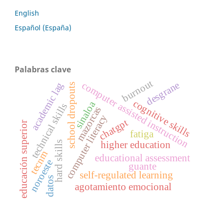
English
Español (España)
Palabras clave
burnout
desgrane
computer assisted instruction
academic lag
school dropouts
cognitive skills
sinaloa
technical skills
mazorcas
computer literacy
chatgpt
educación superior
fatiga
hard skills
higher education
tecnm
educational assessment
noroeste
guante
self-regulated learning
datos
agotamiento emocional