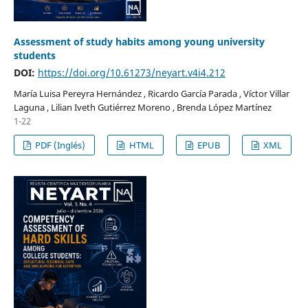
Assessment of study habits among young university
students
DOI:
https://doi.org/10.61273/neyart.v4i4.212
María Luisa Pereyra Hernández , Ricardo García Parada , Víctor Villar
Laguna , Lilian Iveth Gutiérrez Moreno , Brenda López Martínez
1-22
PDF (Inglés)
HTML
EPUB
XML